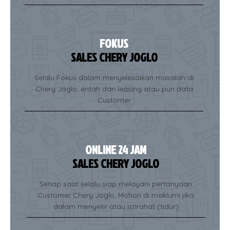
FOKUS
SALES CHERY JOGLO
Selalu Fokus dalam menyelesaikan masalah di
Chery Joglo, entah dari leasing atau pun data
Customer
ONLINE 24 JAM
SALES CHERY JOGLO
Setiap saat selalu siap melayani pertanyaan
Customer Chery Joglo, Mohon di maklumi jika
dalam menyetir atau istirahat (tidur)