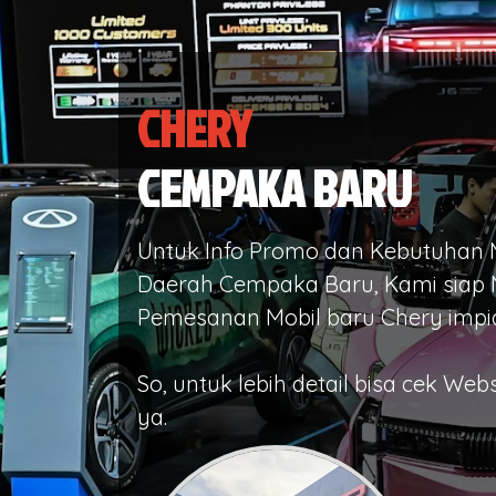
CHERY
CEMPAKA BARU