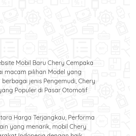
ebsite Mobil Baru Chery Cempaka