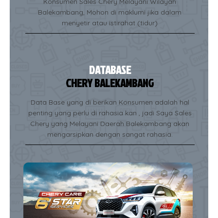
Konsumen Sales Chery Melayani Wilayah
Balekambang, Mohon di maklumi jika dalam
menyetir atau istirahat (tidur)
DATABASE
CHERY BALEKAMBANG
Data Base yang di berikan Konsumen adalah hal
penting yang perlu di rahasia kan , jadi Saya Sales
Chery yang Melayani Daerah Balekambang akan
mengarsipkan dengan sangat rahasia.