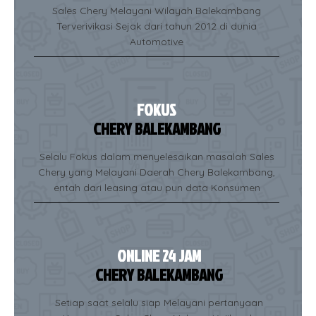
Sales Chery Melayani Wilayah Balekambang
Terverivikasi Sejak dari tahun 2012 di dunia
Automotive
FOKUS
CHERY BALEKAMBANG
Selalu Fokus dalam menyelesaikan masalah Sales
Chery yang Melayani Daerah Chery Balekambang,
entah dari leasing atau pun data Konsumen
ONLINE 24 JAM
CHERY BALEKAMBANG
Setiap saat selalu siap Melayani pertanyaan