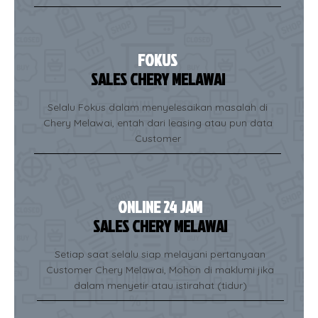
FOKUS
SALES CHERY MELAWAI
Selalu Fokus dalam menyelesaikan masalah di
Chery Melawai, entah dari leasing atau pun data
Customer
ONLINE 24 JAM
SALES CHERY MELAWAI
Setiap saat selalu siap melayani pertanyaan
Customer Chery Melawai, Mohon di maklumi jika
dalam menyetir atau istirahat (tidur)