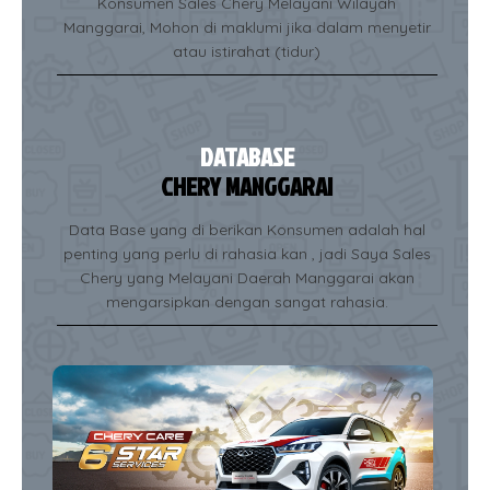
Konsumen Sales Chery Melayani Wilayah
Manggarai, Mohon di maklumi jika dalam menyetir
atau istirahat (tidur)
DATABASE
CHERY MANGGARAI
Data Base yang di berikan Konsumen adalah hal
penting yang perlu di rahasia kan , jadi Saya Sales
Chery yang Melayani Daerah Manggarai akan
mengarsipkan dengan sangat rahasia.