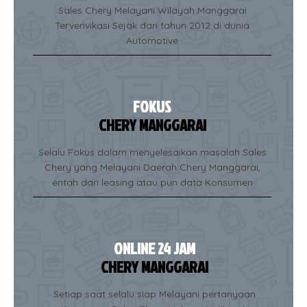
Sales Chery Melayani Wilayah Manggarai
Terverivikasi Sejak dari tahun 2012 di dunia
Automotive
FOKUS
CHERY MANGGARAI
Selalu Fokus dalam menyelesaikan masalah Sales
Chery yang Melayani Daerah Chery Manggarai,
entah dari leasing atau pun data Konsumen
ONLINE 24 JAM
CHERY MANGGARAI
Setiap saat selalu siap Melayani pertanyaan