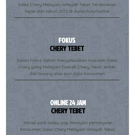
Sales Chery Melayani Wilayah Tebet Terverivikasi
Sejak dari tahun 2012 di dunia Automotive
FOKUS
CHERY TEBET
Selalu Fokus dalam menyelesaikan masalah Sales
Chery yang Melayani Daerah Chery Tebet, entah
dari leasing atau pun data Konsumen
ONLINE 24 JAM
CHERY TEBET
Setiap saat selalu siap Melayani pertanyaan
Konsumen Sales Chery Melayani Wilayah Tebet,