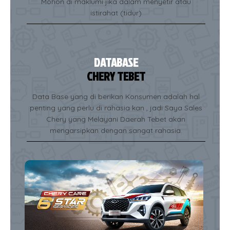
Mohon di maklumi jika dalam menyetir atau
istirahat (tidur)
DATABASE
CHERY TEBET
Data Base yang di berikan Konsumen adalah hal
penting yang perlu di rahasia kan , jadi Saya Sales
Chery yang Melayani Daerah Tebet akan
mengarsipkan dengan sangat rahasia.