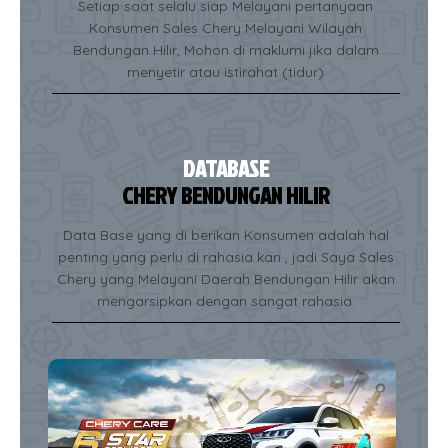
Setiap saat selalu siap Melayani pertanyaan
Konsumen Sales Chery Melayani Wilayah
Bendungan Hilir, Mohon di maklumi jika dalam
menyetir atau istirahat (tidur)
DATABASE
CHERY BENDUNGAN HILIR
Data Base yang di berikan Konsumen adalah hal
penting yang perlu di rahasia kan , jadi Saya Sales
Chery yang Melayani Daerah Bendungan Hilir akan
mengarsipkan dengan sangat rahasia.