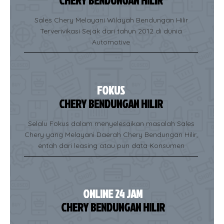
CHERY BENDUNGAN HILIR
Sales Chery Melayani Wilayah Bendungan Hilir
Terverivikasi Sejak dari tahun 2012 di dunia
Automotive
FOKUS
CHERY BENDUNGAN HILIR
Selalu Fokus dalam menyelesaikan masalah Sales
Chery yang Melayani Daerah Chery Bendungan Hilir,
entah dari leasing atau pun data Konsumen
ONLINE 24 JAM
CHERY BENDUNGAN HILIR