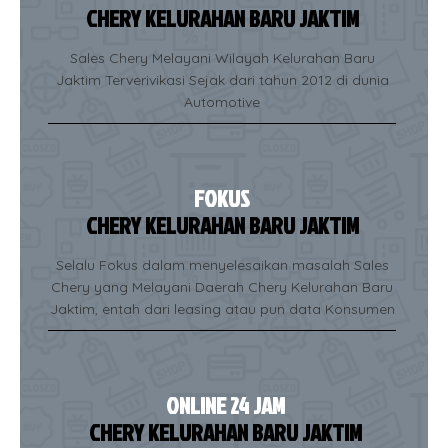
CHERY KELURAHAN BARU JAKTIM
Sales Chery Melayani Wilayah Kelurahan Baru
Jaktim Terverivikasi Sejak dari tahun 2012 di dunia
Automotive
FOKUS
CHERY KELURAHAN BARU JAKTIM
Selalu Fokus dalam menyelesaikan masalah Sales
Chery yang Melayani Daerah Chery Kelurahan Baru
Jaktim, entah dari leasing atau pun data Konsumen
ONLINE 24 JAM
CHERY KELURAHAN BARU JAKTIM