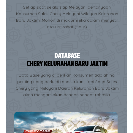
Setiap saat selalu siap Melayani pertanyaan
Konsumen Sales Chery Melayani Wilayah Kelurahan
Baru Jaktim, Mohon di maklumi jika dalam menyetir
atau istirahat (tidur)
DATABASE
CHERY KELURAHAN BARU JAKTIM
Data Base yang di berikan Konsumen adalah hal
penting yang perlu di rahasia kan , jadi Saya Sales
Chery yang Melayani Daerah Kelurahan Baru Jaktim
akan mengarsipkan dengan sangat rahasia.