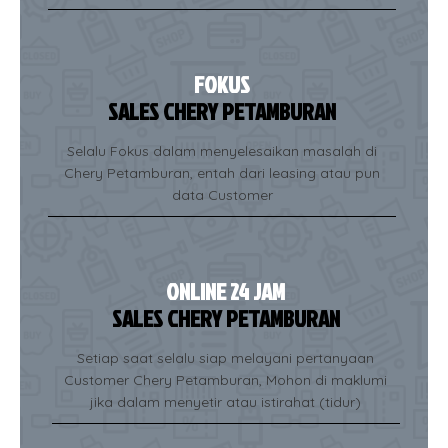
FOKUS
SALES CHERY PETAMBURAN
Selalu Fokus dalam menyelesaikan masalah di
Chery Petamburan, entah dari leasing atau pun
data Customer
ONLINE 24 JAM
SALES CHERY PETAMBURAN
Setiap saat selalu siap melayani pertanyaan
Customer Chery Petamburan, Mohon di maklumi
jika dalam menyetir atau istirahat (tidur)