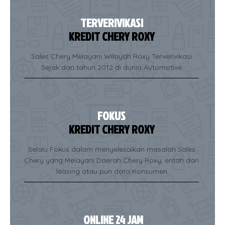
TERVERIVIKASI
KREDIT CHERY ROXY
Sales Chery Melayani Wilayah Roxy Terverivikasi
Sejak dari tahun 2012 di dunia Automotive
FOKUS
KREDIT CHERY ROXY
Selalu Fokus dalam menyelesaikan masalah Sales
Chery yang Melayani Daerah Chery Roxy, entah dari
leasing atau pun data Konsumen
ONLINE 24 JAM