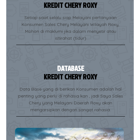
KREDIT CHERY ROXY
Setiap saat selalu siap Melayani pertanyaan
Konsumen Sales Chery Melayani Wilayah Roxy,
Mohon di maklumi jika dalam menyetir atau
istirahat (tidur)
DATABASE
KREDIT CHERY ROXY
Data Base yang di berikan Konsumen adalah hal
penting yang perlu di rahasia kan , jadi Saya Sales
Chery yang Melayani Daerah Roxy akan
mengarsipkan dengan sangat rahasia.