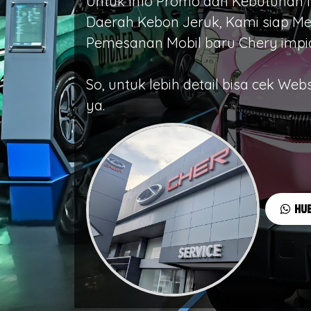
Untuk Info Promo dan Kebutuhan M
Daerah Kebon Jeruk, Kami siap Me
Pemesanan Mobil baru Chery impi
So, untuk lebih detail bisa cek Web
ya.
HUB