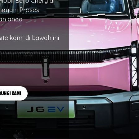
obil Baru Chery di
layani Proses
an anda.
site kami di bawah ini
UNGI KAMI