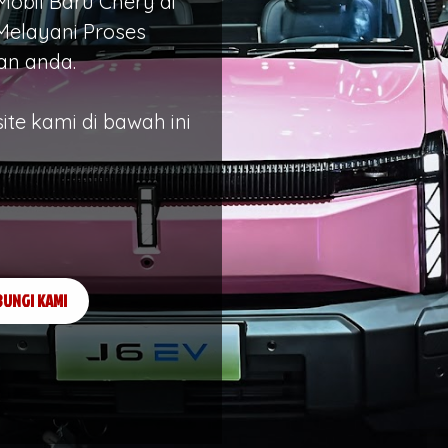
obil Baru Chery di
Melayani Proses
an anda.
site kami di bawah ini
UNGI KAMI