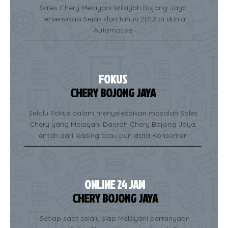
Sales Chery Melayani Wilayah Bojong Jaya
Terverivikasi Sejak dari tahun 2012 di dunia
Automotive
FOKUS
CHERY BOJONG JAYA
Selalu Fokus dalam menyelesaikan masalah Sales
Chery yang Melayani Daerah Chery Bojong Jaya,
entah dari leasing atau pun data Konsumen
ONLINE 24 JAM
CHERY BOJONG JAYA
Setiap saat selalu siap Melayani pertanyaan