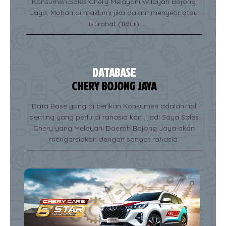
Konsumen Sales Chery Melayani Wilayah Bojong
Jaya, Mohon di maklumi jika dalam menyetir atau
istirahat (tidur)
DATABASE
CHERY BOJONG JAYA
Data Base yang di berikan Konsumen adalah hal
penting yang perlu di rahasia kan , jadi Saya Sales
Chery yang Melayani Daerah Bojong Jaya akan
mengarsipkan dengan sangat rahasia.