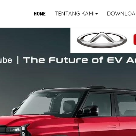
HOME
TENTANG KAMI
DOWNLOA