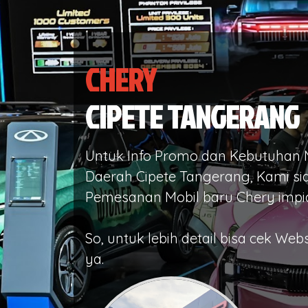
CHERY
CIPETE TANGERANG